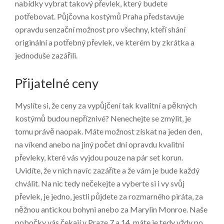
nabídky vybrat takový převlek, který budete
potřebovat.
Půjčovna kostýmů Praha
představuje
opravdu senzační možnost pro všechny, kteří shání
originální a potřebný převlek, ve kterém by zkrátka a
jednoduše zazářili.
Přijatelné ceny
Myslíte si, že ceny za vypůjčení tak kvalitní a pěkných
kostýmů budou nepříznivé? Nenechejte se zmýlit, je
tomu právě naopak. Máte možnost získat na jeden den,
na víkend anebo na jiný počet dní opravdu kvalitní
převleky, které vás vyjdou pouze na pár set korun.
Uvidíte, že v nich navíc zazáříte a že vám je bude každý
chválit. Na nic tedy nečekejte a vyberte si i vy svůj
převlek, je jedno, jestli půjdete za rozmarného piráta, za
něžnou antickou bohyni anebo za Marylin Monroe. Naše
pobočky vás čekají v Praze 7 a 14, máte je tedy vždy po