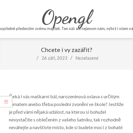
Skip
Opengl
to
content
opitelně především svému majiteli. Ten náš ale nejenom nám, nýbrž i všem ná
Primary
Navigation
Chcete i vy zazářit?
Menu
26 září, 2023
Nezařazené
Čeká i vás maškarní bál, narozeninová oslava s určitým
tématem anebo třeba poslední zvonění ve škole? Jestliže
je před vámi nějaká událost, na kterou si bohužel
nevystačíte s oblečením z vašeho šatníku, tak rozhodně
neváhejte a navštivte místo, kde si budete moci z bohaté