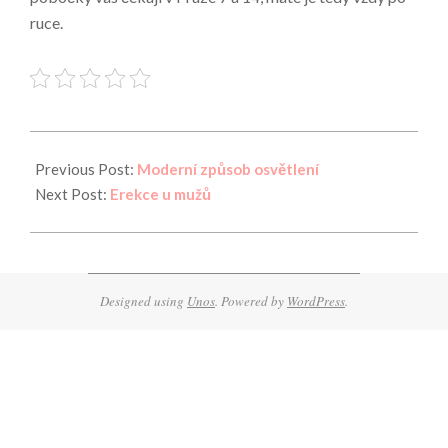
ruce.
2023-
09-
Previous Post:
Moderní způsob osvětlení
26
Next Post:
Erekce u mužů
Designed using
Unos
. Powered by
WordPress
.