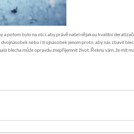
 a potom bylo na otci, aby právě našel nějakou kvalitní deratizačn
il i dvojnásobek nebo i trojnásobek jenom proto, aby nás zbavil ble
e malá blecha může opravdu znepříjemnit život. Řeknu vám, že mít m