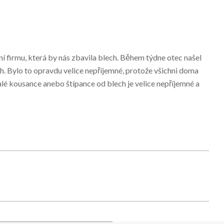
í firmu, která by nás zbavila blech. Během týdne otec našel
ch. Bylo to opravdu velice nepříjemné, protože všichni doma
alé kousance anebo štípance od blech je velice nepříjemné a