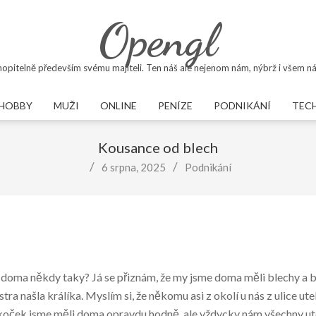
Opengl
opitelně především svému majiteli. Ten náš ale nejenom nám, nýbrž i všem ná
HOBBY
MUŽI
ONLINE
PENÍZE
PODNIKÁNÍ
TEC
Primary
Navigation
Kousance od blech
Menu
6 srpna, 2025
Podnikání
je doma někdy taky? Já se přiznám, že my jsme doma měli blechy a 
a našla králíka. Myslím si, že někomu asi z okolí u nás z ulice utek
, koček jsme měli doma opravdu hodně, ale vždycky nám všechny u