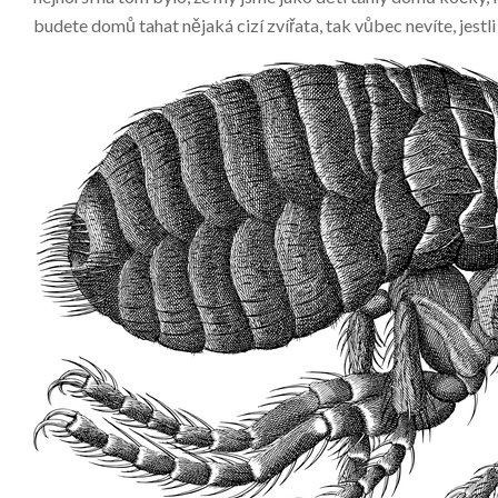
budete domů tahat nějaká cizí zvířata, tak vůbec nevíte, jest