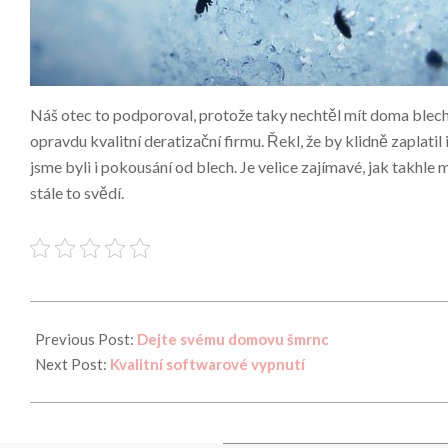
Náš otec to podporoval, protože taky nechtěl mít doma blechy
opravdu kvalitní deratizační firmu. Řekl, že by klidně zaplat
jsme byli i pokousání od blech. Je velice zajímavé, jak takhl
stále to svědí.
2025-
08-
Previous Post:
Dejte svému domovu šmrnc
06
Next Post:
Kvalitní softwarové vypnutí