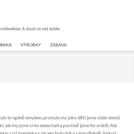
vštěvníkům. A slouží víc než dobře.
HNIKA
VÝROBKY
ZÁBAVA
bylo to úplně omylem, protože my jako děti jsme stále domů
l, ale my jsme si ho nenechali a poctivě jsme ho vrátili. Ale
tekly, což maminka s otcem byli rádi a samozřejmě. Pokud