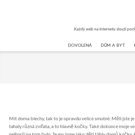
Skip
to
content
Každý web na internetu slouží poch
DOVOLENÁ
DŮM A BYT
Mít doma blechy, tak to je opravdu velice smutné. Měli jste 
tahaly různá zvířata, a to hlavně kočky. Také dokonce moje sestr
nejhorší na tom bylo, že my jsme jako děti táhly domů kočky