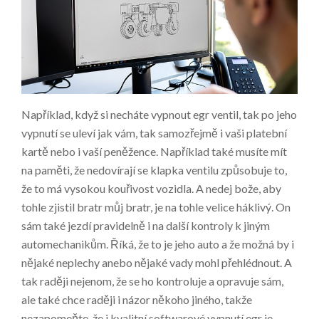
Například, když si necháte vypnout egr ventil, tak po jeho
vypnutí se uleví jak vám, tak samozřejmě i vaši platební
kartě nebo i vaší peněžence. Například také musíte mít
na paměti, že nedovírají se klapka ventilu způsobuje to,
že to má vysokou kouřivost vozidla. A nedej bože, aby
tohle zjistil bratr můj bratr, je na tohle velice háklivý. On
sám také jezdí pravidelně i na další kontroly k jiným
automechanikům. Říká, že to je jeho auto a že možná by i
nějaké neplechy anebo nějaké vady mohl přehlédnout. A
tak raději nejenom, že se ho kontroluje a opravuje sám,
ale také chce raději i názor někoho jiného, takže
nezapomeňte, že i kvalitní softwarové vypnutí egr je