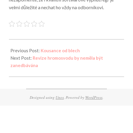
velmi důležité a nechat ho vždy na odborníkovi.
2025-
08-
Previous Post:
Kousance od blech
11
Next Post:
Revize hromosvodu by neměla být
zanedbávána
Designed using
Unos
. Powered by
WordPress
.