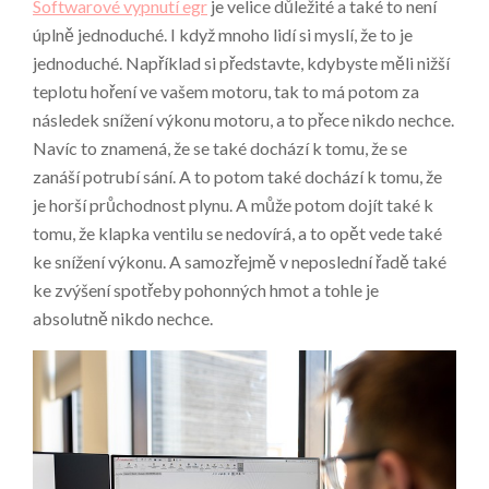
Softwarové vypnutí egr
je velice důležité a také to není
úplně jednoduché. I když mnoho lidí si myslí, že to je
jednoduché. Například si představte, kdybyste měli nižší
teplotu hoření ve vašem motoru, tak to má potom za
následek snížení výkonu motoru, a to přece nikdo nechce.
Navíc to znamená, že se také dochází k tomu, že se
zanáší potrubí sání. A to potom také dochází k tomu, že
je horší průchodnost plynu. A může potom dojít také k
tomu, že klapka ventilu se nedovírá, a to opět vede také
ke snížení výkonu. A samozřejmě v neposlední řadě také
ke zvýšení spotřeby pohonných hmot a tohle je
absolutně nikdo nechce.