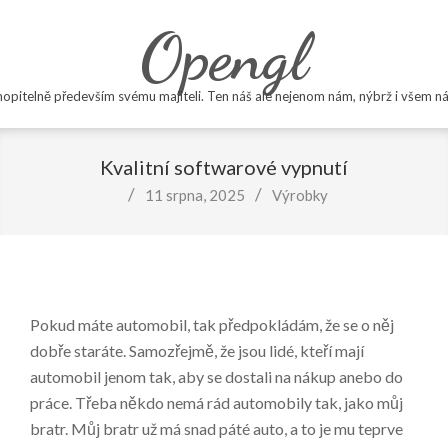
Skip
Opengl
to
content
opitelně především svému majiteli. Ten náš ale nejenom nám, nýbrž i všem ná
Primary
Navigation
Kvalitní softwarové vypnutí
Menu
11 srpna, 2025
Výrobky
Pokud máte automobil, tak předpokládám, že se o něj
dobře staráte. Samozřejmě, že jsou lidé, kteří mají
automobil jenom tak, aby se dostali na nákup anebo do
práce. Třeba někdo nemá rád automobily tak, jako můj
bratr. Můj bratr už má snad páté auto, a to je mu teprve