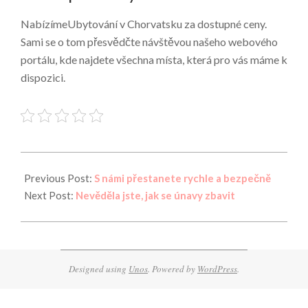
NabízímeUbytování v Chorvatsku za dostupné ceny.
Sami se o tom přesvědčte návštěvou našeho webového
portálu, kde najdete všechna místa, která pro vás máme k
dispozici.
2025-
03-
Previous Post:
S námi přestanete rychle a bezpečně
05
Next Post:
Nevěděla jste, jak se únavy zbavit
Designed using
Unos
. Powered by
WordPress
.