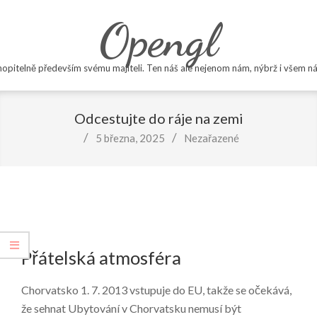
Skip
Opengl
to
content
opitelně především svému majiteli. Ten náš ale nejenom nám, nýbrž i všem ná
Primary
Navigation
Odcestujte do ráje na zemi
Menu
5 března, 2025
Nezařazené
Přátelská atmosféra
Chorvatsko 1. 7. 2013 vstupuje do EU, takže se očekává,
že sehnat
Ubytování v Chorvatsku
nemusí být