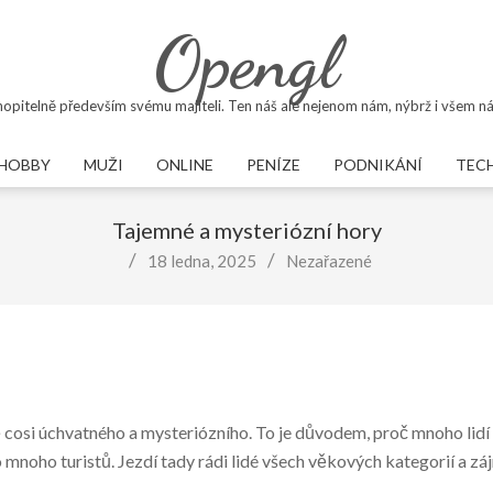
Opengl
opitelně především svému majiteli. Ten náš ale nejenom nám, nýbrž i všem ná
HOBBY
MUŽI
ONLINE
PENÍZE
PODNIKÁNÍ
TEC
Primary
Navigation
Tajemné a mysteriózní hory
Menu
18 ledna, 2025
Nezařazené
ě cosi úchvatného a mysteriózního. To je důvodem, proč mnoho lidí r
noho turistů. Jezdí tady rádi lidé všech věkových kategorií a záj