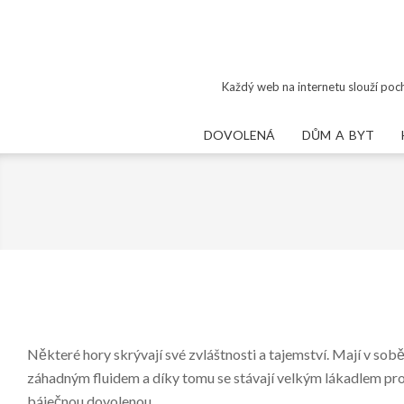
Skip
to
content
Každý web na internetu slouží poch
DOVOLENÁ
DŮM A BYT
Některé hory skrývají své zvláštnosti a tajemství. Mají v sob
záhadným fluidem a díky tomu se stávají velkým lákadlem pro m
báječnou dovolenou.