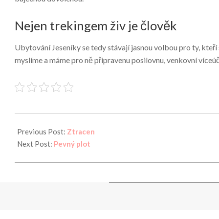
Nejen trekingem živ je člověk
Ubytování Jeseníky
se tedy stávají jasnou volbou pro ty, kteří
myslíme a máme pro ně připravenu posilovnu, venkovní víceúče
2025-
01-
Previous Post:
Ztracen
18
Next Post:
Pevný plot