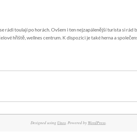
 se rádi toulají po horách. Ovšem i ten nejzapálenější turista si rád
lové hřiště, wellnes centrum. K dispozici je také herna a společen
Designed using
Unos
. Powered by
WordPress
.