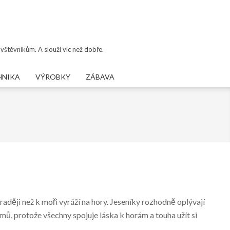
vštěvníkům. A slouží víc než dobře.
HNIKA
VÝROBKY
ZÁBAVA
aději než k moři vyráží na hory. Jeseníky rozhodně oplývají
mů, protože všechny spojuje láska k horám a touha užít si