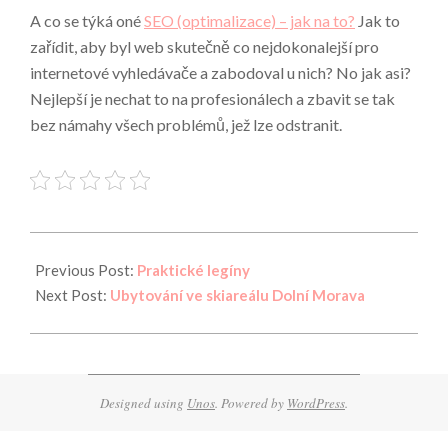
A co se týká oné
SEO (optimalizace) – jak na to?
Jak to
zařídit, aby byl web skutečně co nejdokonalejší pro
internetové vyhledávače a zabodoval u nich? No jak asi?
Nejlepší je nechat to na profesionálech a zbavit se tak
bez námahy všech problémů, jež lze odstranit.
2022-
08-
Previous Post:
Praktické legíny
19
Next Post:
Ubytování ve skiareálu Dolní Morava
Designed using
Unos
. Powered by
WordPress
.