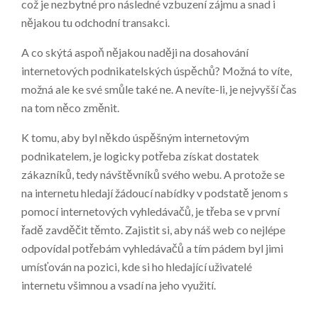
což je nezbytné pro následné vzbuzení zájmu a snad i
nějakou tu odchodní transakci.
A co skýtá aspoň nějakou naději na dosahování
internetových podnikatelských úspěchů? Možná to víte,
možná ale ke své smůle také ne. A nevíte-li, je nejvyšší čas
na tom něco změnit.
K tomu, aby byl někdo úspěšným internetovým
podnikatelem, je logicky potřeba získat dostatek
zákazníků, tedy návštěvníků svého webu. A protože se
na internetu hledají žádoucí nabídky v podstatě jenom s
pomocí internetových vyhledávačů, je třeba se v první
řadě zavděčit těmto. Zajistit si, aby náš web co nejlépe
odpovídal potřebám vyhledávačů a tím pádem byl jimi
umísťován na pozici, kde si ho hledající uživatelé
internetu všimnou a vsadí na jeho využití.