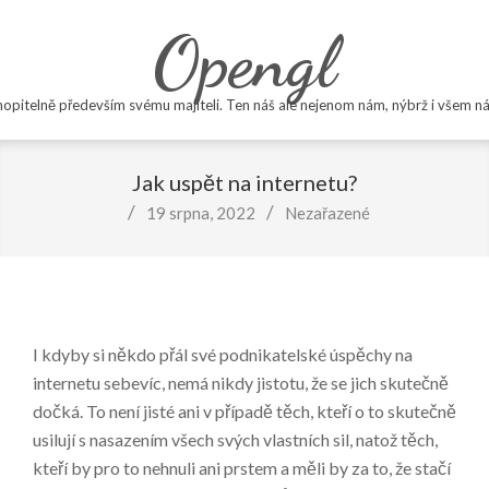
Skip
Opengl
to
content
opitelně především svému majiteli. Ten náš ale nejenom nám, nýbrž i všem ná
Primary
Navigation
Jak uspět na internetu?
Menu
19 srpna, 2022
Nezařazené
I kdyby si někdo přál své podnikatelské úspěchy na
internetu sebevíc, nemá nikdy jistotu, že se jich skutečně
dočká. To není jisté ani v případě těch, kteří o to skutečně
usilují s nasazením všech svých vlastních sil, natož těch,
kteří by pro to nehnuli ani prstem a měli by za to, že stačí