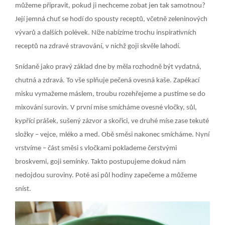
můžeme připravit, pokud ji nechceme zobat jen tak samotnou?
Její jemná chuť se hodí do spousty receptů, včetně zeleninových
vývarů a dalších polévek. Níže nabízíme trochu inspirativních
receptů na zdravé stravování, v nichž goji skvěle lahodí.
Snídaně jako pravý základ dne by měla rozhodně být vydatná,
chutná a zdravá. To vše splňuje pečená ovesná kaše. Zapékací
misku vymažeme máslem, troubu rozehřejeme a pustíme se do
mixování surovin. V první míse smícháme ovesné vločky, sůl,
kypřící prášek, sušený zázvor a skořici, ve druhé míse zase tekuté
složky – vejce, mléko a med. Obě směsi nakonec smícháme. Nyní
vrstvíme – část směsi s vločkami poklademe čerstvými
broskvemi, goji semínky. Takto postupujeme dokud nám
nedojdou suroviny. Poté asi půl hodiny zapečeme a můžeme
sníst.