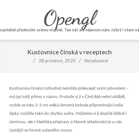
Skip
Opengl
to
content
opitelně především svému majiteli. Ten náš ale nejenom nám, nýbrž i všem ná
Primary
Navigation
Kustovnice čínská v receptech
Menu
28 prosince, 2020
Nezařazené
Kustovnice čínská rozhodně nemůže překvapit svým původem –
má jej totiž přímo v názvu. Protože si ji v Číně lidé velmi oblíbili,
rychle se tato 2-3 cm velká červená bobule připomínající naše
šípky rozšířila také do zbytku světa. Můžeme si ji dopřát klidně i
čerstvou, ale z hlediska přepravy a hlavně skladování je u nás
častější ve formě sušeného ovoce.