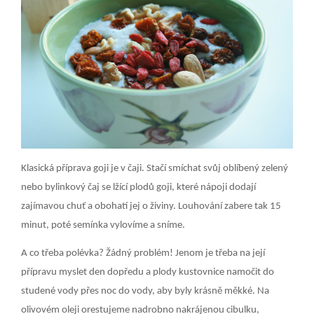
Klasická příprava goji je v čaji. Stačí smíchat svůj oblíbený zelený
nebo bylinkový čaj se lžící plodů goji, které nápoji dodají
zajímavou chuť a obohatí jej o živiny. Louhování zabere tak 15
minut, poté semínka vylovíme a sníme.
A co třeba polévka? Žádný problém! Jenom je třeba na její
přípravu myslet den dopředu a plody kustovnice namočit do
studené vody přes noc do vody, aby byly krásně měkké. Na
olivovém oleji orestujeme nadrobno nakrájenou cibulku,