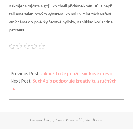
nakrájená rajčata a goji. Po chvíli přidáme kmín, sůl a pepř,
zalijeme zeleninovým vývarem. Po asi 15 minutách vaření
vmícháme do polévky čerstvé bylinky, například koriandr a
petrželku.
2020-
12-
Previous Post:
Jakou? To že použili smrkové dřevo
28
Next Post:
Suchý zip podporuje kreativitu zručných
lidí
Designed using
Unos
. Powered by
WordPress
.