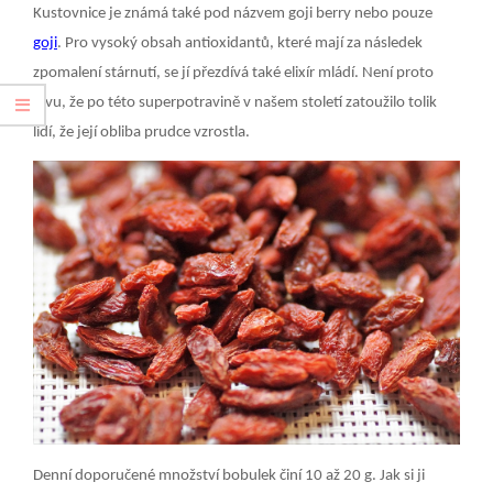
Kustovnice je známá také pod názvem goji berry nebo pouze
goji
. Pro vysoký obsah antioxidantů, které mají za následek
zpomalení stárnutí, se jí přezdívá také elixír mládí. Není proto
divu, že po této superpotravině v našem století zatoužilo tolik
lidí, že její obliba prudce vzrostla.
Denní doporučené množství bobulek činí 10 až 20 g. Jak si ji