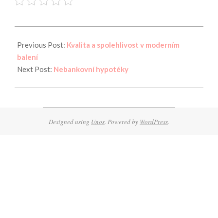
2018-
08-
Previous Post:
Kvalita a spolehlivost v moderním
23
balení
Next Post:
Nebankovní hypotéky
Designed using
Unos
. Powered by
WordPress
.