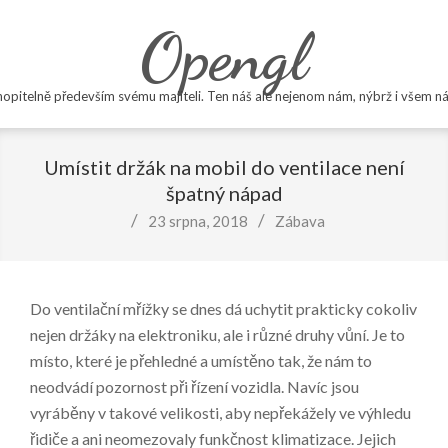
Skip
Opengl
to
content
opitelně především svému majiteli. Ten náš ale nejenom nám, nýbrž i všem ná
Primary
Navigation
Umístit držák na mobil do ventilace není
Menu
špatný nápad
23 srpna, 2018
Zábava
Do ventilační mřížky se dnes dá uchytit prakticky cokoliv
nejen držáky na elektroniku, ale i různé druhy vůní. Je to
místo, které je přehledné a umístěno tak, že nám to
neodvádí pozornost při řízení vozidla. Navíc jsou
vyráběny v takové velikosti, aby nepřekážely ve výhledu
řidiče a ani neomezovaly funkčnost klimatizace. Jejich