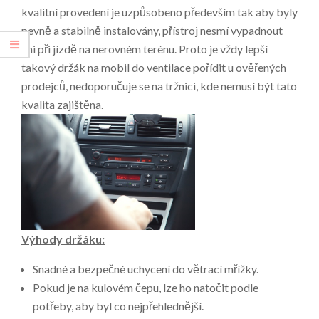
kvalitní provedení je uzpůsobeno především tak aby byly
pevně a stabilně instalovány, přístroj nesmí vypadnout
ani při jízdě na nerovném terénu. Proto je vždy lepší
takový
držák na mobil do ventilace
pořídit u ověřených
prodejců, nedoporučuje se na tržnici, kde nemusí být tato
kvalita zajištěna.
Výhody držáku:
Snadné a bezpečné uchycení do větrací mřížky.
Pokud je na kulovém čepu, lze ho natočit podle
potřeby, aby byl co nejpřehlednější.