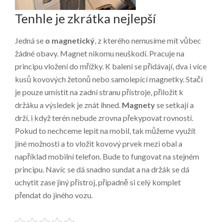
Tenhle je zkrátka nejlepší
Jedná se
o magnetický
, z kterého nemusíme mít vůbec
žádné obavy. Magnet nikomu neuškodí. Pracuje na
principu vložení do mřížky. K balení se přidávají, dva i více
kusů kovových žetonů nebo samolepící magnetky. Stačí
je pouze umístit na zadní stranu přístroje, přiložit k
držáku a výsledek je znát ihned.
Magnety
se setkají a
drží, i když terén nebude zrovna překypovat rovností.
Pokud to nechceme lepit na mobil, tak můžeme využít
jiné možnosti a to vložit kovový prvek mezi obal a
například mobilní telefon. Bude to fungovat na stejném
principu. Navíc se dá snadno sundat a na držák se dá
uchytit zase jiný přístroj, případně si celý komplet
přendat do jiného vozu.