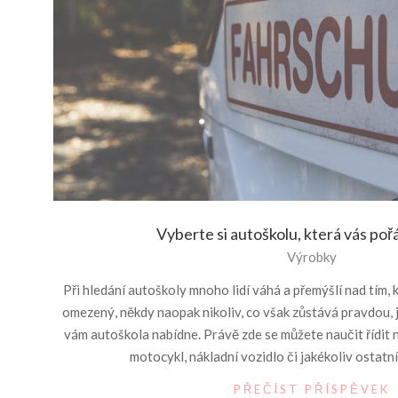
Vyberte si autoškolu, která vás po
2017-
Výrobky
06-
Při hledání autoškoly mnoho lidí váhá a přemýšlí nad tím, 
27
omezený, někdy naopak nikoliv, co však zůstává pravdou, 
vám autoškola nabídne. Právě zde se můžete naučit řídit 
motocykl, nákladní vozidlo či jakékoliv ostatní
PŘEČÍST PŘÍSPĚVEK