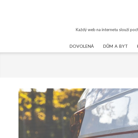
Skip
to
content
Každý web na internetu slouží poch
DOVOLENÁ
DŮM A BYT