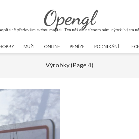
Opengl
opitelně především svému majiteli. Ten náš ale nejenom nám, nýbrž i všem ná
HOBBY
MUŽI
ONLINE
PENÍZE
PODNIKÁNÍ
TEC
Primary
Navigation
Výrobky
(Page 4)
Menu