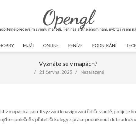
Opengl
opitelně především svému majiteli. Ten náš ale nejenom nám, nýbrž i všem ná
HOBBY
MUŽI
ONLINE
PENÍZE
PODNIKÁNÍ
TEC
Primary
Navigation
Vyznáte se v mapách?
Menu
21 června, 2025
Nezařazené
i číst v mapách a jsou-li vyzváni k navigování řidiče v autě, polije 
ojďte společně s přáteli či kolegy z práce podniknout dobrodružno