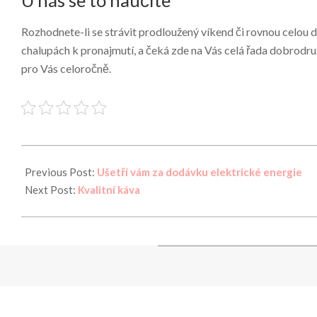
U nás se to naučíte
Rozhodnete-li se strávit prodloužený víkend či rovnou celou
chalupách k pronajmutí
, a čeká zde na Vás celá řada dobrodru
pro Vás celoročně.
2025-
06-
Previous Post:
Ušetří vám za dodávku elektrické energie
21
Next Post:
Kvalitní káva