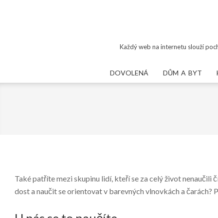
Skip
to
content
Každý web na internetu slouží poch
DOVOLENÁ
DŮM A BYT
Také patříte mezi skupinu lidí, kteří se za celý život nenaučil
dost a naučit se orientovat v barevných vlnovkách a čarách? P