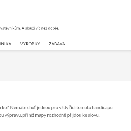
vštěvníkům. A slouží víc než dobře.
HNIKA
VÝROBKY
ZÁBAVA
je horko? Nemáte chuť jednou pro vždy říci tomuto handicapu
u výpravu, při níž mapy rozhodně přijdou ke slovu.