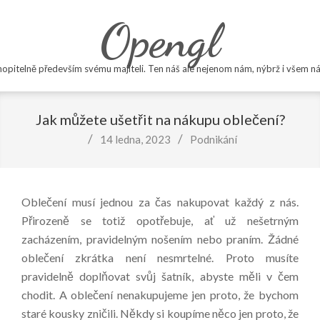
Skip
Opengl
to
content
opitelně především svému majiteli. Ten náš ale nejenom nám, nýbrž i všem ná
Primary
Navigation
Jak můžete ušetřit na nákupu oblečení?
Menu
14 ledna, 2023
Podnikání
Oblečení musí jednou za čas nakupovat každý z nás.
Přirozeně se totiž opotřebuje, ať už nešetrným
zacházením, pravidelným nošením nebo praním. Žádné
oblečení zkrátka není nesmrtelné. Proto musíte
pravidelně doplňovat svůj šatník, abyste měli v čem
chodit.
A oblečení nenakupujeme jen proto, že bychom
staré kousky zničili. Někdy si koupíme něco jen proto, že