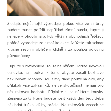
Sledujte nejrůznější výprodeje. pokud víte, že si brzy
budete muset pořídit například zimní bundu, kupte ji
nejlépe v období jara, kdy většina obchodních řetězců
pořádá výprodeje ze zimní kolekce. Můžete tak sehnat
krásné sezónní oblečení klidně i za pouhou polovinu
původní ceny.
Kupujte s rozmyslem. To, že na něčem uvidíte slevovou
cenovku, není pokyn k tomu, abyste začali bezhlavě
nakupovat. Mnohdy jsou slevy dané pouze na oko, aby
přilákali více zákazníků, ale ve skutečnosti nemají pro
nás takovou hodnotu.
Připlaťte si za některé kousky.
Zejména za ty, které budete nosit každý den, tedy třeba
základní trička, džíny, prádlo. Na takových věcech se
nevyplatí šetřit, protože aby přežili časté praní a nošení,